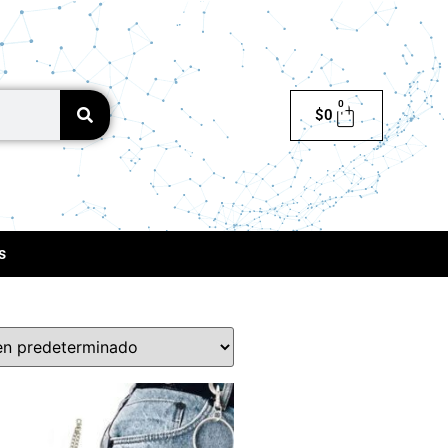
0
$
0
s