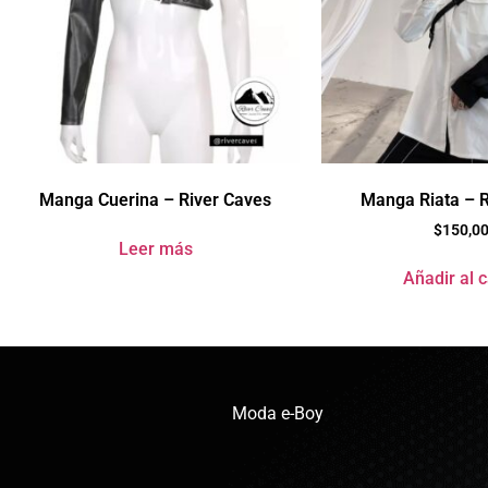
Manga Cuerina – River Caves
Manga Riata – R
$
150,0
Leer más
Añadir al c
Moda e-Boy