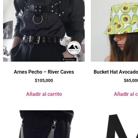
Arnes Pecho – River Caves
Bucket Hat Avocado
$
105,000
$
65,00
Añadir al carrito
Añadir al c