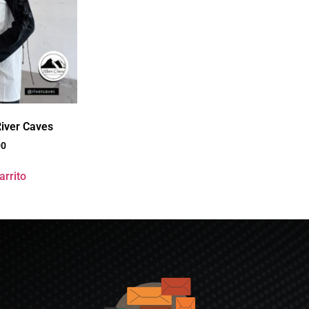
iver Caves
00
arrito