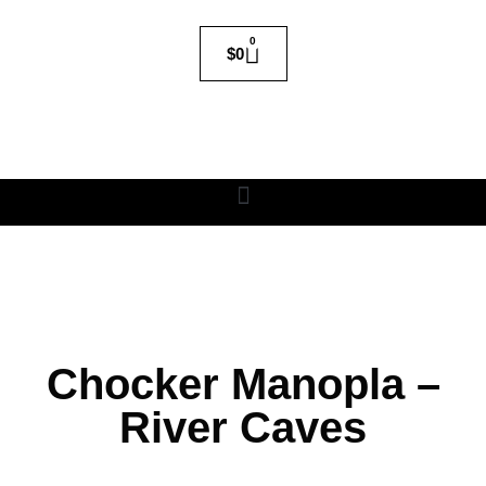
0
$
0
Chocker Manopla –
River Caves