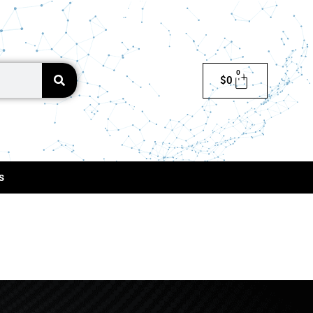
0
$
0
s