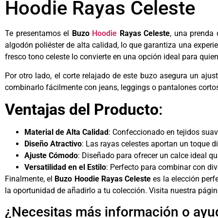
Hoodie Rayas Celeste
Te presentamos el
Buzo
Hoodie
Rayas Celeste
, una prenda 
algodón poliéster de alta calidad, lo que garantiza una exper
fresco tono celeste lo convierte en una opción ideal para quie
Por otro lado, el corte relajado de este buzo asegura un ajus
combinarlo fácilmente con jeans, leggings o pantalones cortos
Ventajas del Producto
:
Material de Alta Calidad
: Confeccionado en tejidos suave
Diseño Atractivo
: Las rayas celestes aportan un toque di
Ajuste Cómodo
: Diseñado para ofrecer un calce ideal qu
Versatilidad en el Estilo
: Perfecto para combinar con di
Finalmente, el
Buzo Hoodie Rayas Celeste
es la elección per
la oportunidad de añadirlo a tu colección. Visita nuestra pági
¿Necesitas más información o ayu