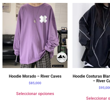
Hoodie Morado – River Caves
Hoodie Costuras Bla
– River C
$
85,000
$
95,00
Seleccionar opciones
Seleccionar 