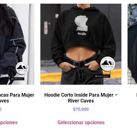
ncas Para Mujer
Hoodie Corto Inside Para Mujer –
aves
River Caves
0
$
75,000
opciones
Seleccionar opciones