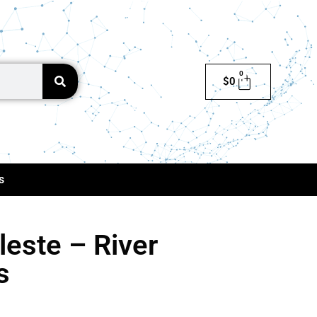
0
$
0
s
este – River
s