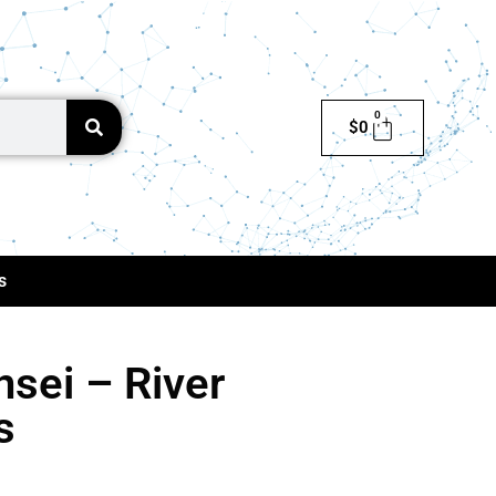
0
$
0
s
sei – River
s