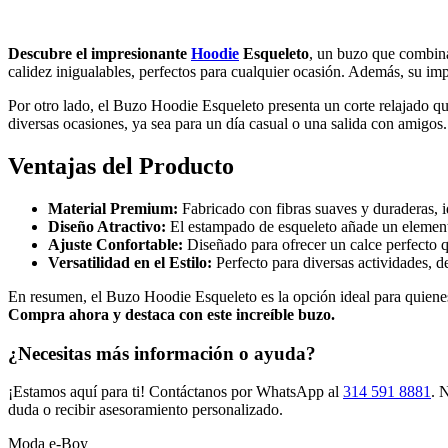
tiene
múltiples
variantes.
Descubre el impresionante
Hoodie
Esqueleto
, un buzo que combina
Las
calidez inigualables, perfectos para cualquier ocasión. Además, su imp
opciones
se
Por otro lado, el Buzo Hoodie Esqueleto presenta un corte relajado qu
pueden
diversas ocasiones, ya sea para un día casual o una salida con amigos.
elegir
en
Ventajas del Producto
la
página
de
Material Premium:
Fabricado con fibras suaves y duraderas, id
producto
Diseño Atractivo:
El estampado de esqueleto añade un elemento
Ajuste Confortable:
Diseñado para ofrecer un calce perfecto qu
Versatilidad en el Estilo:
Perfecto para diversas actividades, d
En resumen, el Buzo Hoodie Esqueleto es la opción ideal para quienes
Compra ahora y destaca con este increíble buzo.
¿Necesitas más información o ayuda?
¡Estamos aquí para ti! Contáctanos por WhatsApp al
314 591 8881
. 
duda o recibir asesoramiento personalizado.
Moda e-Boy