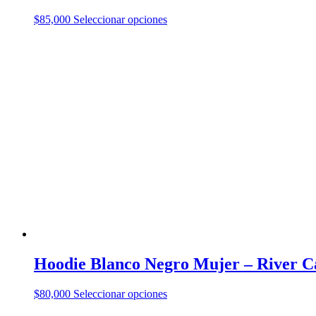
Este
$
85,000
Seleccionar opciones
producto
tiene
múltiples
variantes.
Las
opciones
se
pueden
elegir
en
la
página
de
producto
Hoodie Blanco Negro Mujer – River C
Este
$
80,000
Seleccionar opciones
producto