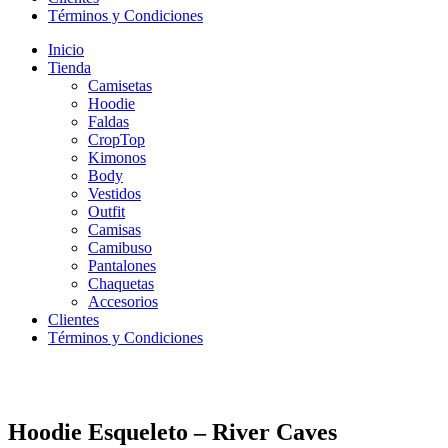
Términos y Condiciones
Inicio
Tienda
Camisetas
Hoodie
Faldas
CropTop
Kimonos
Body
Vestidos
Outfit
Camisas
Camibuso
Pantalones
Chaquetas
Accesorios
Clientes
Términos y Condiciones
Hoodie Esqueleto – River Caves