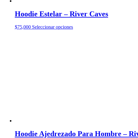
Hoodie Estelar – River Caves
Este
$
75,000
Seleccionar opciones
producto
tiene
múltiples
variantes.
Las
opciones
se
pueden
elegir
en
la
página
de
producto
Hoodie Ajedrezado Para Hombre – Ri