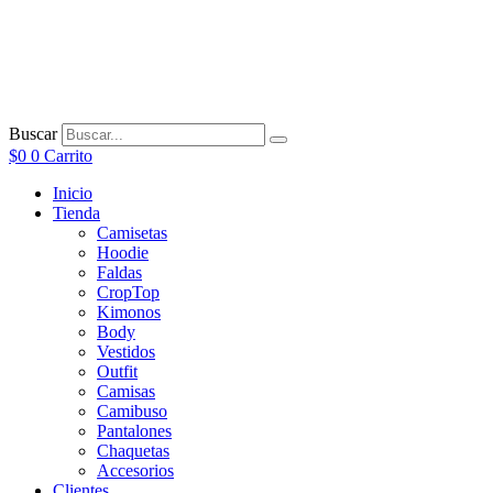
Ir
al
contenido
Buscar
$
0
0
Carrito
Inicio
Tienda
Camisetas
Hoodie
Faldas
CropTop
Kimonos
Body
Vestidos
Outfit
Camisas
Camibuso
Pantalones
Chaquetas
Accesorios
Clientes