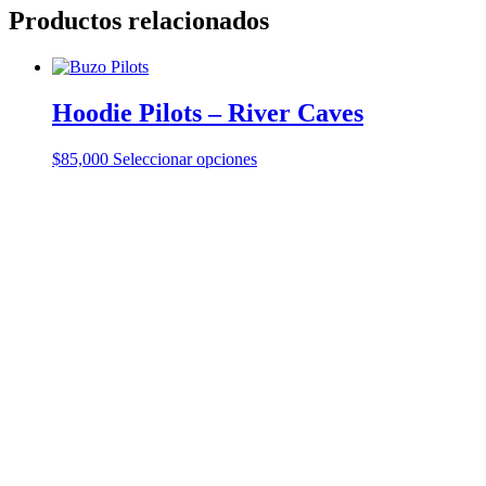
River
Productos relacionados
Caves
cantidad
Hoodie Pilots – River Caves
Este
$
85,000
Seleccionar opciones
producto
tiene
múltiples
variantes.
Las
opciones
se
pueden
elegir
en
la
página
de
producto