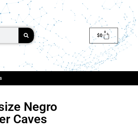
0
$
0
s
size Negro
ver Caves