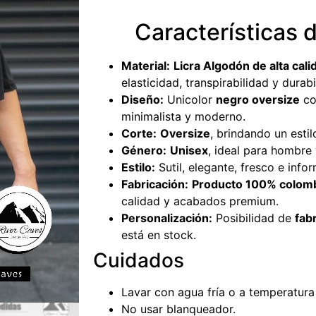
Características 
Material:
Licra Algodón de alta cali
elasticidad, transpirabilidad y durabi
Diseño:
Unicolor
negro oversize
co
minimalista y moderno.
Corte:
Oversize
, brindando un esti
Género:
Unisex
, ideal para hombre 
Estilo:
Sutil, elegante, fresco e infor
Fabricación:
Producto 100% colom
calidad y acabados premium.
Personalización:
Posibilidad de
fab
está en stock.
Cuidados
Lavar con agua fría o a temperatura
No usar blanqueador.