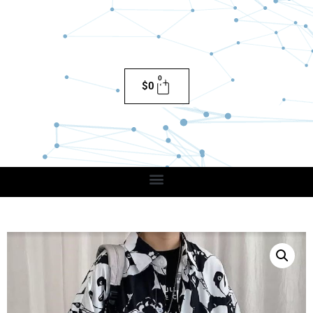
0
$
0