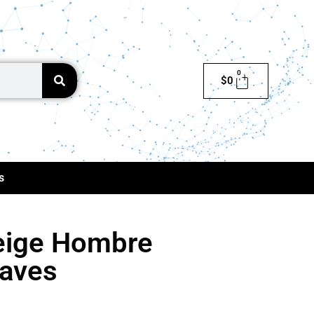
0
$
0
s
eige Hombre
Caves