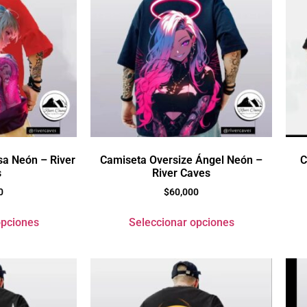
a Neón – River
Camiseta Oversize Ángel Neón –
C
s
River Caves
0
$
60,000
opciones
Seleccionar opciones