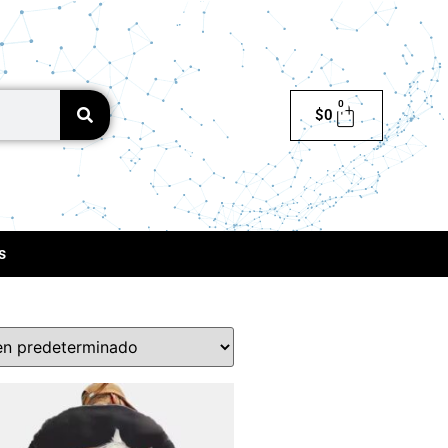
0
$
0
s