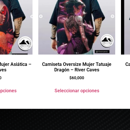
ujer Asiática –
Camiseta Oversize Mujer Tatuaje
Ca
ves
Dragón – River Caves
0
$
60,000
opciones
Seleccionar opciones