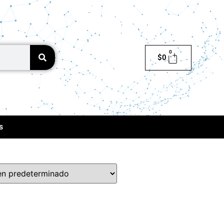
0
$
0
s