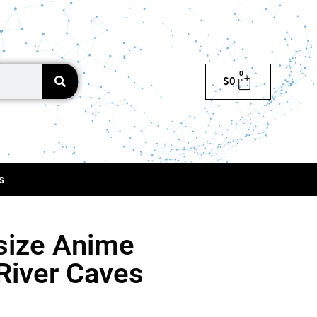
0
$
0
s
size Anime
River Caves