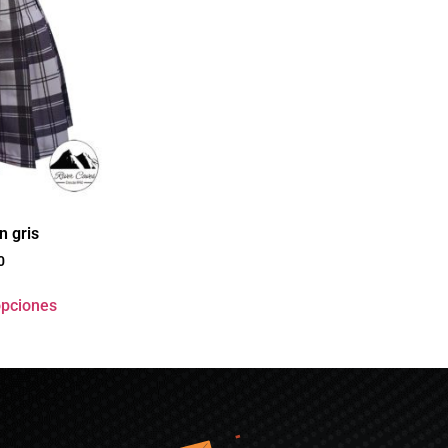
n gris
0
opciones