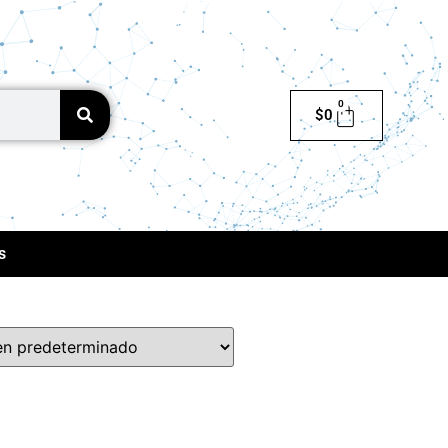
0
$
0
s