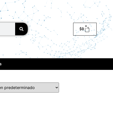
0
$
0
s