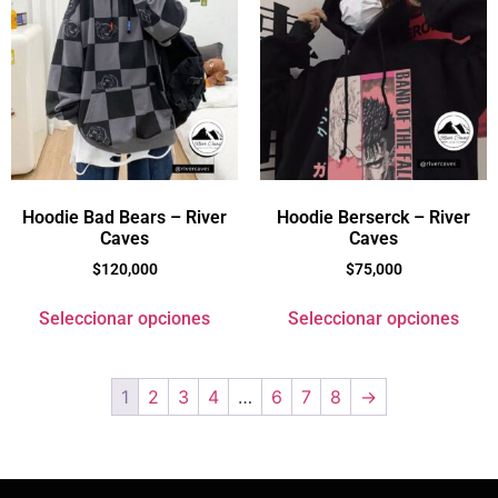
Hoodie Bad Bears – River
Hoodie Berserck – River
Caves
Caves
$
120,000
$
75,000
Seleccionar opciones
Seleccionar opciones
1
2
3
4
…
6
7
8
→