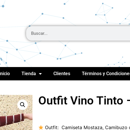
Inicio
Tienda
Clientes
Términos y Condicione
Outfit Vino Tinto
Outfit:
Camiseta Mostaza
,
Camibuzo d