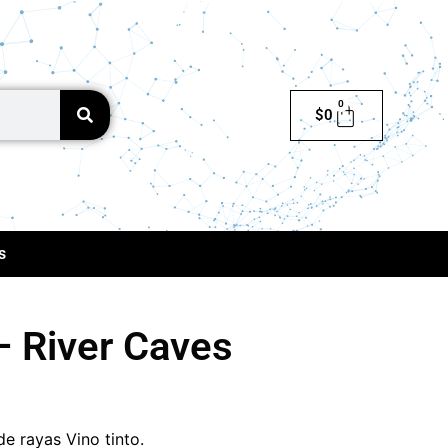
0
$
0
s
 – River Caves
e rayas Vino tinto
.