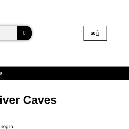
0
$
0
s
River Caves
 negro
.