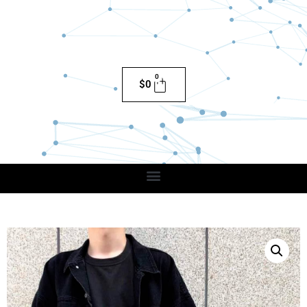
0
$
0