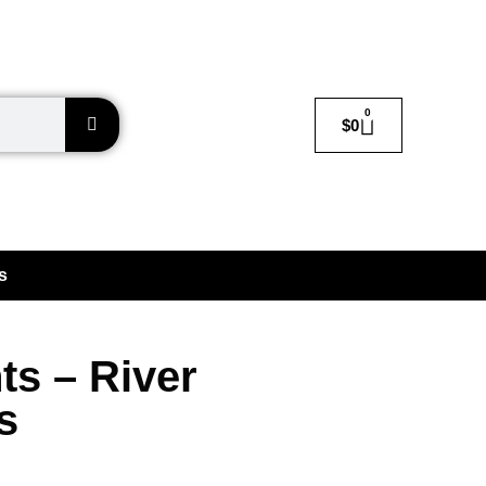
0
$
0
s
ts – River
s