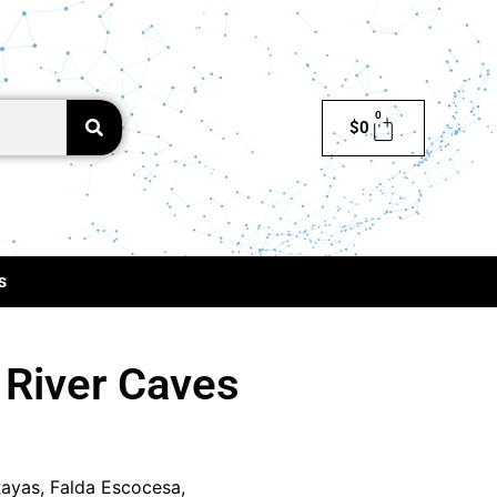
0
$
0
s
 River Caves
ayas, Falda Escocesa,