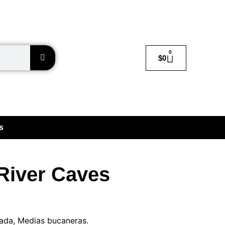
0
$
0
s
 River Caves
zada, Medias bucaneras.