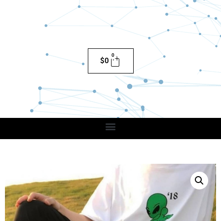
0
$
0