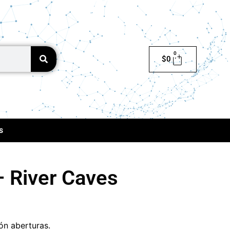
0
$
0
s
– River Caves
ón aberturas.