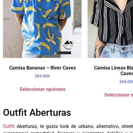
Camisa Bananas – River Caves
Camisa Lineas Bla
Cave
$
69,900
$
69,00
Seleccionar opciones
Seleccionar 
Outfit Aberturas
Outfit
Aberturas, te gusta look de urbano, alternativo, stre