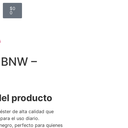
$
0
0
s
l BNW –
del producto
éster de alta calidad que
ara el uso diario.
 negro, perfecto para quienes