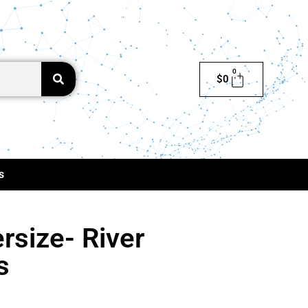
0
$
0
s
rsize- River
s