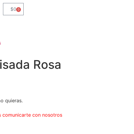
$
0
0
s
lisada Rosa
o quieras.
es comunicarte con nosotros