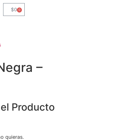
$
0
0
s
Negra –
del Producto
o quieras.