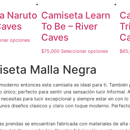
a Naruto
Camiseta Learn
Ca
Caves
To Be – River
Tr
Caves
C
onar opciones
$
75,000
Seleccionar opciones
$
65
seta Malla Negra
o moderno entonces este camiseta es ideal para ti. También
ño único; perfecto para sentir una sensación lucir Informal.
necesitas para lucir
excepcional
y siempre estar en con lo
 unos diseños clasicos y claro con toque moderno. Perfect
s prendas se encuentran fabricada con materiales de alta 