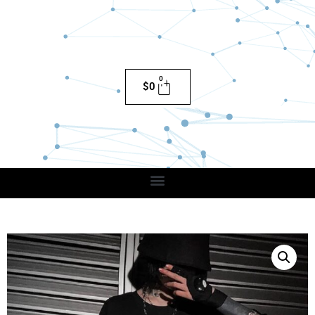
0
$
0