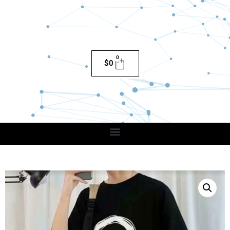
0
$
0