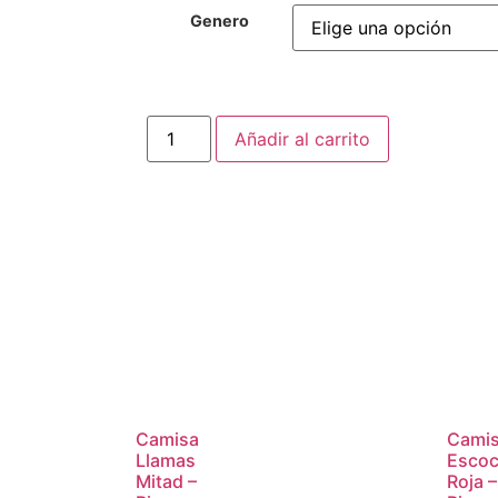
Genero
Añadir al carrito
Camisa
Cami
Llamas
Esco
Mitad –
Roja –