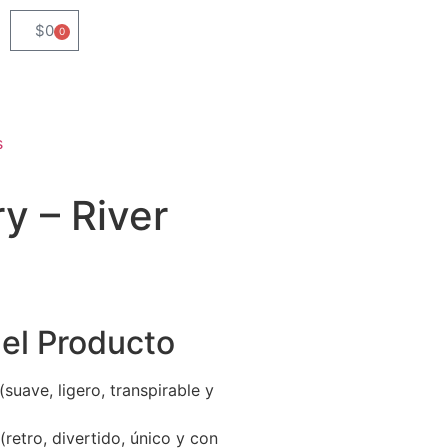
$
0
0
s
y – River
del Producto
(suave, ligero, transpirable y
(retro, divertido, único y con