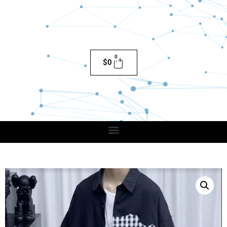
0
$
0