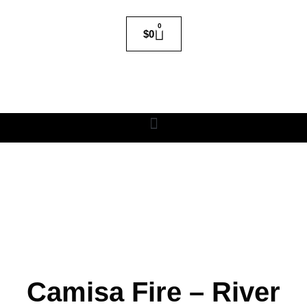
0
$
0
Camisa Fire – River