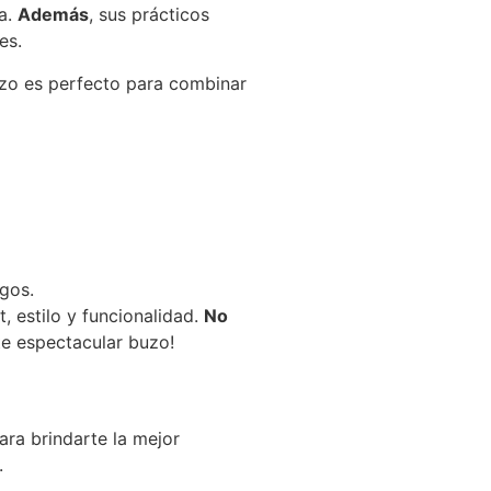
a.
Además
, sus prácticos
es.
uzo es perfecto para combinar
gos.
 estilo y funcionalidad.
No
te espectacular buzo!
para brindarte la mejor
.