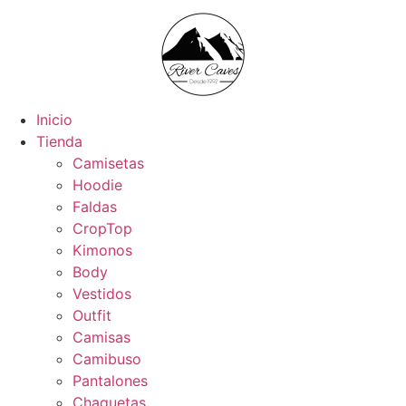
Inicio
Tienda
Camisetas
Hoodie
Faldas
CropTop
Kimonos
Body
Vestidos
Outfit
Camisas
Camibuso
Pantalones
Chaquetas