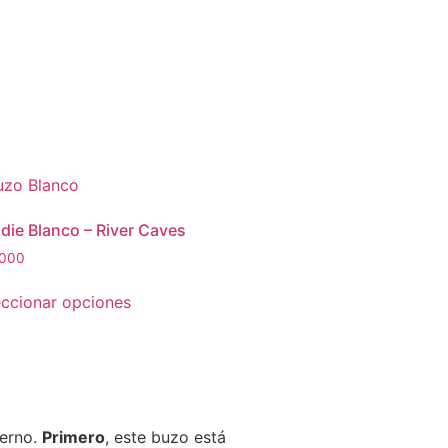
die Blanco – River Caves
,000
eccionar opciones
derno.
Primero
, este buzo está