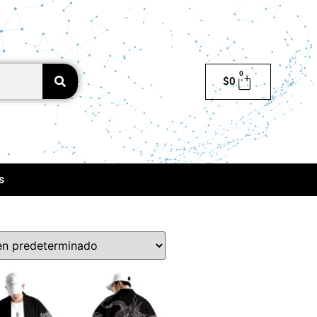
0
$
0
s