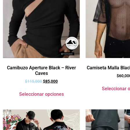
Camibuzo Aperture Black – River
Camiseta Malla Blac
Caves
$
60,00
$
115,000
$
85,000
Seleccionar 
Seleccionar opciones