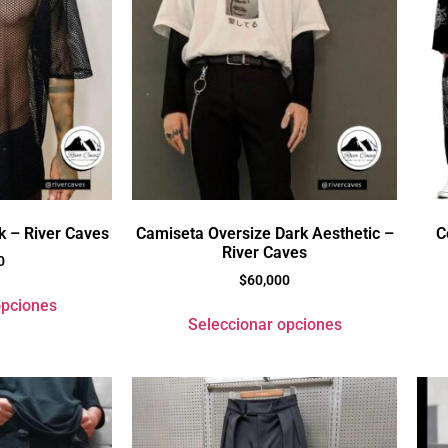
k – River Caves
Camiseta Oversize Dark Aesthetic –
C
River Caves
0
$
60,000
opciones
Seleccionar opciones