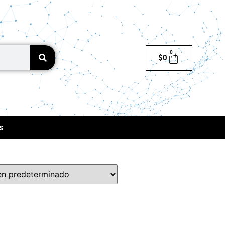
0
$
0
s