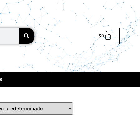
0
$
0
s