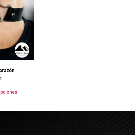
orazón
0
opciones