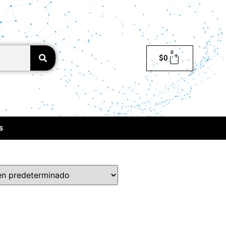
0
$
0
s