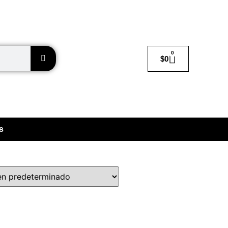
0
$
0
s