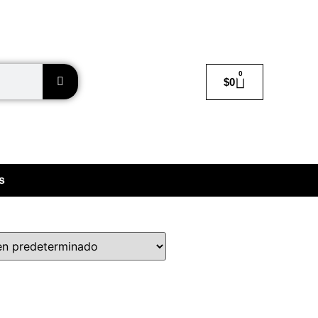
0
$
0
s