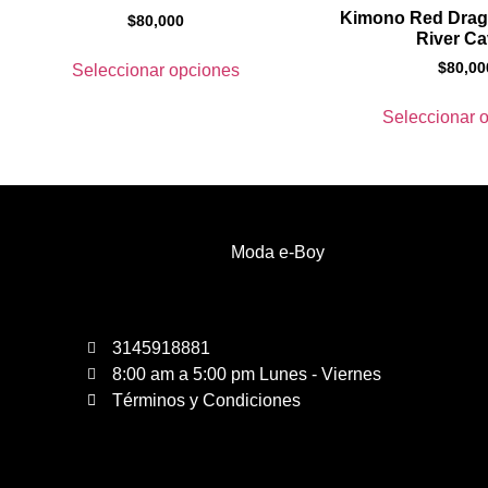
Kimono Red Dragó
$
80,000
River C
$
80,00
Seleccionar opciones
Seleccionar 
Moda e-Boy
3145918881
8:00 am a 5:00 pm Lunes - Viernes
Términos y Condiciones