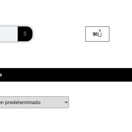
0
$
0
s