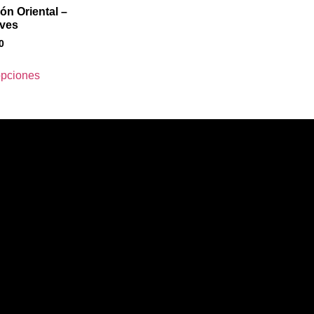
n Oriental –
aves
0
opciones