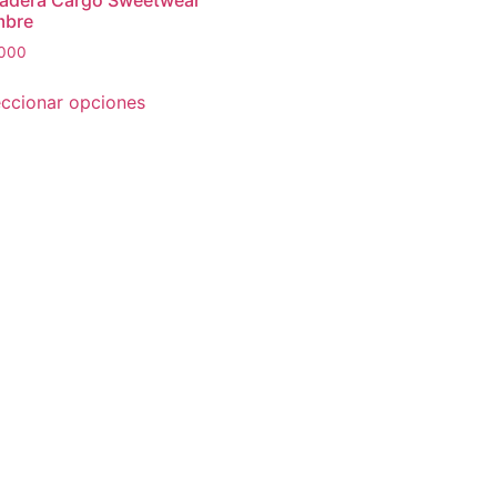
adera Cargo Sweetwear
bre
,000
eccionar opciones