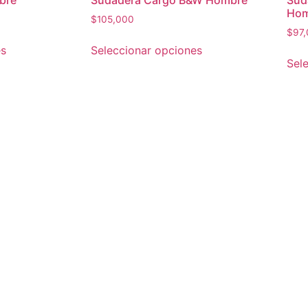
bre
Sudadera Cargo B&W Hombre
Sud
Hom
$
105,000
$
97
es
Seleccionar opciones
Sel