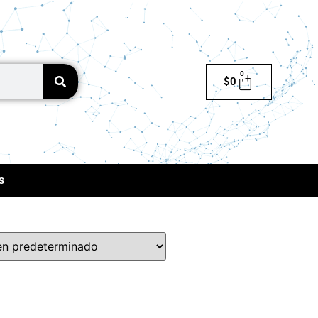
0
$
0
s