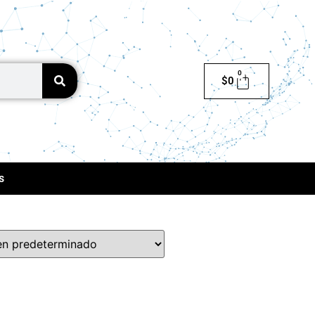
0
$
0
s