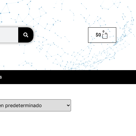
0
$
0
s