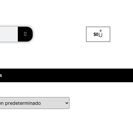
0
$
0
s